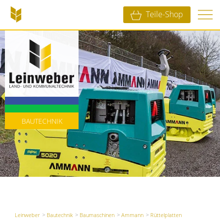
Teile-Shop
LANDTECHNIK
KOMMUNALTECHNIK
BAUTECHNIK
Leinweber
Bautechnik
Baumaschinen
Ammann
Rüttelplatten