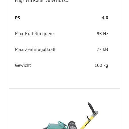
engstem Raum zurecht. D...
PS
4.0
Max. Rüttelfrequenz
98 Hz
Max. Zentrifugalkraft
22 kN
Gewicht
100 kg