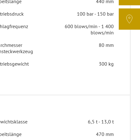
beitslänge
440 mm
triebsdruck
100 bar - 150 bar
hlagfrequenz
600 blows/min - 1 400
blows/min
rchmesser
80 mm
nsteckwerkzeug
triebsgewicht
300 kg
wichtsklasse
6,5 t - 13,0 t
beitslänge
470 mm