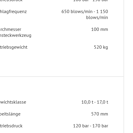
hlagfrequenz
650 blows/min - 1 150
blows/min
rchmesser
100 mm
nsteckwerkzeug
triebsgewicht
520 kg
wichtsklasse
10,0 t - 17,0 t
beitslänge
570 mm
triebsdruck
120 bar - 170 bar