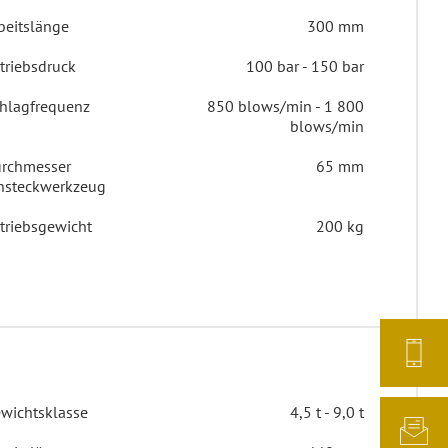
beitslänge
300 mm
triebsdruck
100 bar - 150 bar
hlagfrequenz
850 blows/min - 1 800
blows/min
rchmesser
65 mm
nsteckwerkzeug
triebsgewicht
200 kg
wichtsklasse
4,5 t - 9,0 t