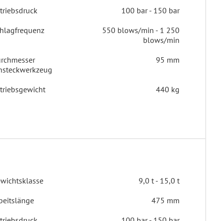
triebsdruck
100 bar - 150 bar
hlagfrequenz
550 blows/min - 1 250
blows/min
rchmesser
95 mm
nsteckwerkzeug
triebsgewicht
440 kg
wichtsklasse
9,0 t - 15,0 t
beitslänge
475 mm
triebsdruck
100 bar - 150 bar