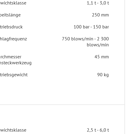
wichtsklasse
1,1 t - 3,0 t
beitslänge
250 mm
triebsdruck
100 bar - 150 bar
hlagfrequenz
750 blows/min - 2 300
blows/min
rchmesser
45 mm
nsteckwerkzeug
triebsgewicht
90 kg
wichtsklasse
2,5 t - 6,0 t