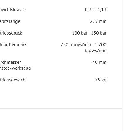
wichtsklasse
0,7 t - 1,1 t
ebitslänge
225 mm
triebsdruck
100 bar - 150 bar
hlagfrequenz
750 blows/min - 1 700
blows/min
rchmesser
40 mm
nsteckwerkzeug
triebsgewicht
55 kg