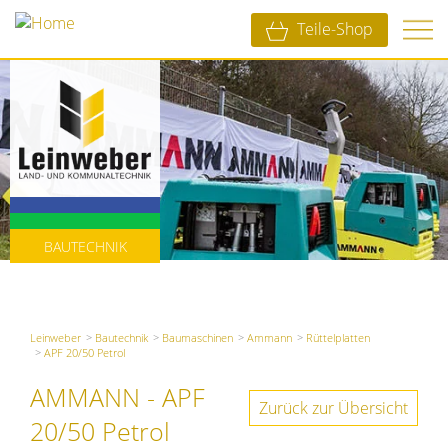
Teile-Shop
LANDTECHNIK
KOMMUNALTECHNIK
BAUTECHNIK
Leinweber
Bautechnik
Baumaschinen
Ammann
Rüttelplatten
APF 20/50 Petrol
AMMANN - APF
Zurück zur Übersicht
20/50 Petrol