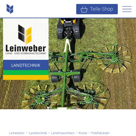
Teile-Shop
LANDTECHNIK
KOMMUNALTECHNIK
BAUTECHNIK
Leinweber
Landtechnik
Landmaschinen
Krone
Feldhäcksler