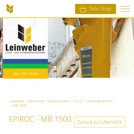
Teile-Shop
LANDTECHNIK
KOMMUNALTECHNIK
BAUTECHNIK
Leinweber
Bautechnik
Baumaschinen
Epiroc
Hydraulikhämmer
MB 1500
EPIROC - MB 1500
Zurück zur Übersicht