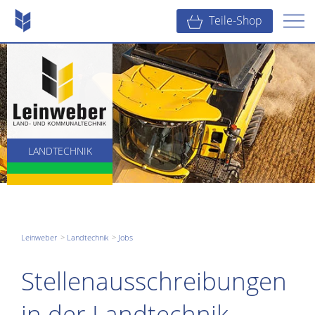
Teile-Shop
LANDTECHNIK
KOMMUNALTECHNIK
BAUTECHNIK
Leinweber
Landtechnik
Jobs
Stellenausschreibungen
in der Landtechnik