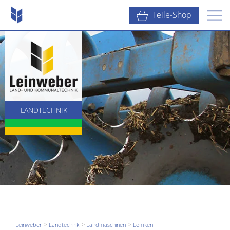
Teile-Shop
LANDTECHNIK
KOMMUNALTECHNIK
BAUTECHNIK
Leinweber
Landtechnik
Landmaschinen
Lemken