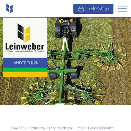
Teile-Shop
LANDTECHNIK
KOMMUNALTECHNIK
BAUTECHNIK
Leinweber
Landtechnik
Landmaschinen
Krone
Häcksler-Vorsätze