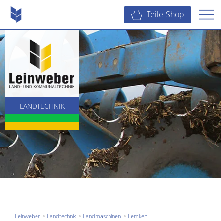
Teile-Shop
LANDTECHNIK
KOMMUNALTECHNIK
BAUTECHNIK
Leinweber
Landtechnik
Landmaschinen
Lemken